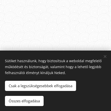
Sütiket használunk, hogy biztosítsuk a weboldal megfelelő
működését és biztonságát, valamint hogy a lehető legjobb
felhasználói élményt kínáljuk Neked.
Csak a legszükségesebbek elfogadása
© 2025 Minden jog fenntartva! Készítette:
Horváth Sándor 0670-275-2651
Összes elfogadása
Sütik