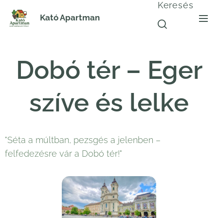
Keresés
Kató Apartman
Dobó tér – Eger
szíve és lelke
"Séta a múltban, pezsgés a jelenben –
felfedezésre vár a Dobó tér!"