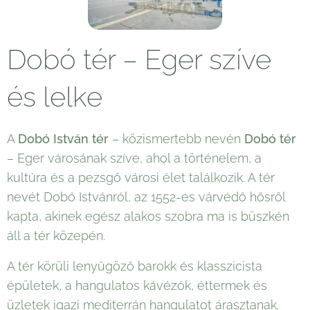
Dobó tér – Eger szíve
és lelke
A
Dobó István tér
– közismertebb nevén
Dobó tér
– Eger városának szíve, ahol a történelem, a
kultúra és a pezsgő városi élet találkozik. A tér
nevét Dobó Istvánról, az 1552-es várvédő hősről
kapta, akinek egész alakos szobra ma is büszkén
áll a tér közepén.
A tér körüli lenyűgöző barokk és klasszicista
épületek, a hangulatos kávézók, éttermek és
üzletek igazi mediterrán hangulatot árasztanak.