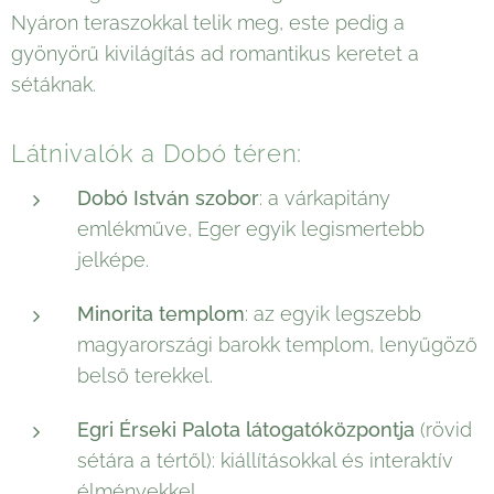
Nyáron teraszokkal telik meg, este pedig a
gyönyörű kivilágítás ad romantikus keretet a
sétáknak.
Látnivalók a Dobó téren:
Dobó István szobor
: a várkapitány
emlékműve, Eger egyik legismertebb
jelképe.
Minorita templom
: az egyik legszebb
magyarországi barokk templom, lenyűgöző
belső terekkel.
Egri Érseki Palota látogatóközpontja
(rövid
sétára a tértől): kiállításokkal és interaktív
élményekkel.