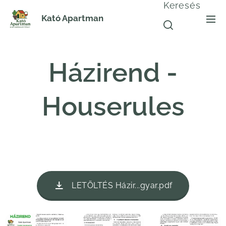
Keresés
Kató Apartman
Házirend -
Houserules
LETÖLTÉS Házir...gyar.pdf